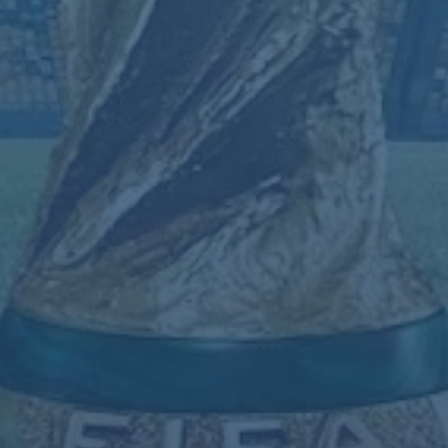
下一颗“定心丸”。他具备的调兵遣将能力，将为这场**对阵沧州雄
狮的比赛增添信心**。不过，轮换本身是风险与收益并存的决
定。一旦轮换幅度过大或人员磨合不够，极可能给对手抓住可乘
之机。因此，崔康熙要在阵容调整、战术变化之间找到一个巧妙
的平衡点，同时避免过度依赖某一环节。
综上所述，这场泰山队与沧州雄狮的较量不仅是一场普通的联赛
赛事，更是一场考验球队综合实力与教练智慧的博弈。崔康熙的
回归无疑是重要助力，而轮换阵容是否有效将直接关系到比赛的
结果。对于球迷来说，这注定是一场不容错过的精彩对决。