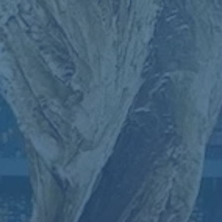
降的空隙寻找突破机会。
结合近期数据可以发现，沧州雄狮的边路表现尤为活跃。例如外
援坎特凭借速度和突破能力，为沧州提供了多样的进攻选择。而
主帅萨布利奇则更倾向于稳固的后卫线结合反击战术，这种打法
已经在此前比赛中数次奏效。对于泰山队而言，如何破解沧州的
“铁桶阵”将是攻坚战的关键。
### **如何看待崔康熙回归与轮换阵容的结合？**
从多方面因素考虑，崔康熙的及时回归让泰山队管理层和球迷吃