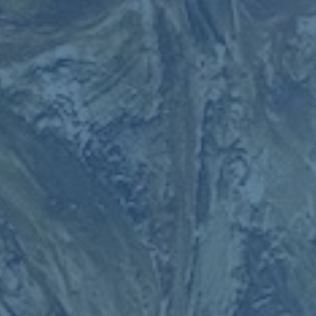
---
### 職業生涯的崛起
阿拉巴的职业足球生涯始于奧地利維也納青年队，随后他在2008
年加入了德甲勁旅拜仁慕尼黑青训系统。短短几年后，**他便在
年仅17岁时成为拜仁一线队的一员**。尽管年纪轻轻，他在左后
卫位置上的表现使他迅速成为拜仁防线的重要一环。
阿拉巴随后展现了**“全能战士”的特质**。在拜仁期間，他曾出任
左后卫、中后卫、中场甚至边锋，每一个位置上都表现亮眼，被
誉为“战术大师的黄金棋子”。**他的突破性赛季出现在2012-13赛
季**，他帮助球队赢得了“三冠王”，这个成就奠定了他在足坛的地
位。