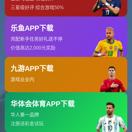
**出生地**：奧地利維也納
**國籍**：奧地利
阿拉巴出身于一个多元文化家庭。**他的父亲是一位尼日利亚裔
的音乐家**，而母亲则是菲律宾人。这样丰富的文化背景，使得
阿拉巴在足球场上的视角和表达也充满了独特性。他是一名左脚
球员，以准确的传球、强大的身体素质和战术意识著称。