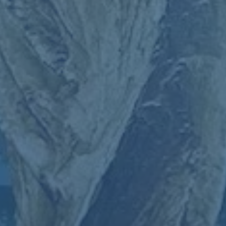
2021年，阿拉巴自由转会加盟西甲豪门皇家马德里。即便在新的
赛场，他依旧延续了高水准，**帮助球队赢得2021-22赛季欧冠奖
杯**。这一壮举再次证明他的价值和对胜利的渴望。
---
### 全能型球員的個性特點
阿拉巴不仅是技术精湛的球员，更是**一名天生的领袖**。他往往
在比赛中展现出冷静、果断和责任心，这些特质让他在球队中备
受信任。另外，他的身体素质无疑是他成功的基石，出色的速
度、灵活性和脚下功夫使他成为攻防两端的核心。
值得一提的是，阿拉巴具备极高的战术理解能力。无论是担任左
后卫时的防守覆盖，还是出任中卫时的后场组织，他都能迅速融