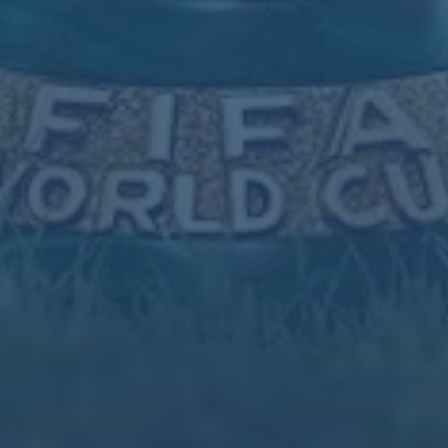
*案例分析*：
2019-20赛季欧冠决赛，拜仁慕尼黑对阵巴黎圣日耳曼。阿拉巴
在比赛中作为中后卫出场，他多次成功封堵巴黎前锋姆巴佩的突
破，并在后场组织进攻。这种攻守兼备的表现直接奠定了球队的
胜局，展示了他全能球员的真正价值。
---
### 結語
**關鍵詞：「阿拉巴個人資料」 是任何球迷不可錯過的檢索內容
**