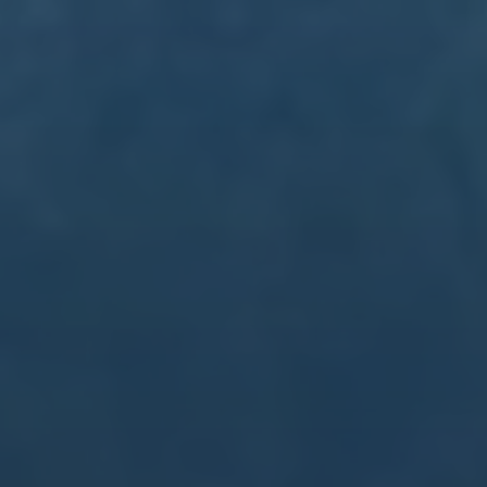
联系我们
18012690694
全国统一业务咨询：0832-9831022
Copyright 2024
米乐-米乐·M6(中国大陆)官方网站
All Rights by
米乐官
方
.
</