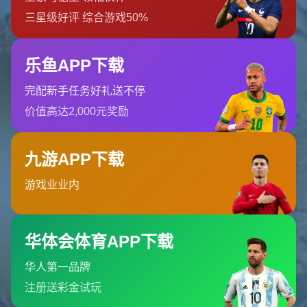
---
### **比赛精彩瞬间：强队对决如火如荼**
4月13日，CBA常规赛第四阶段迎来几场重磅较量，**如卫冕冠军
辽宁队对阵传统劲旅广东队**。这场比赛堪称本轮的焦点之战，
既有全明星球员之间的激烈对位，也让我们看到了全国顶尖篮球