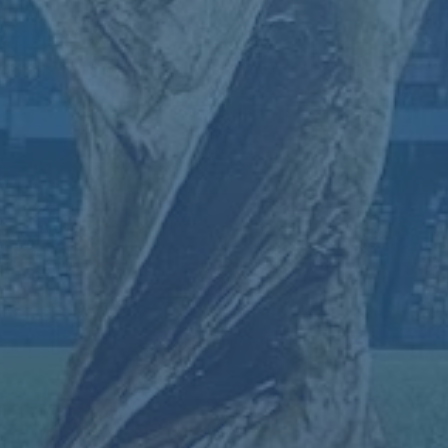
迷带来了无限期待。无论是**张镇麟的突破和扣篮**，还是曾凡博
带球千里走单骑的表现，都让第四阶段的比赛显得更加精彩纷
呈。
---
### **教练智慧与场上战术的较量**
技术与战术的比拼也在这一天得到了淋漓尽致的体现。例如上海
队对战浙江队的比赛中，教练之间的战术调整成了胜负的关键。
浙江队上半场采取高压防守战术，尽可能限制上海的快速转换进