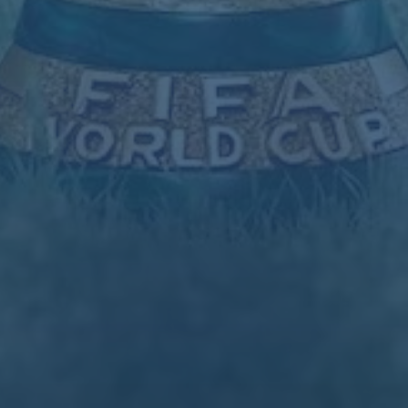
克蘭足球塑造了一種全新的風格。在他的帶領下，球隊逐漸擺脫
了依賴個別明星的單兵模式，轉向更具整體性的全面打法。
特別是在本場比賽中，他啟用了若干年輕一代的球員，比如多夫
比克和津琴科，他們的表現說明了舍甫琴科確實在為烏克蘭的長
期建設打下堅實基礎。這種以長遠眼光為導向的策略，將有助於
烏克蘭足球在未來繼續在國際賽場上佔有一席之地。
---
歐洲杯總是充滿驚喜，但烏克蘭絕殺瑞典的故事，無疑將成為歷
屆賽事中最激動人心的回憶之一。舍甫琴科這位曾經的金球獎得
主，正逐步將他作為教練的篇章書寫得更加輝煌。
联系我们
18012690694
全国统一业务咨询：0832-9831022