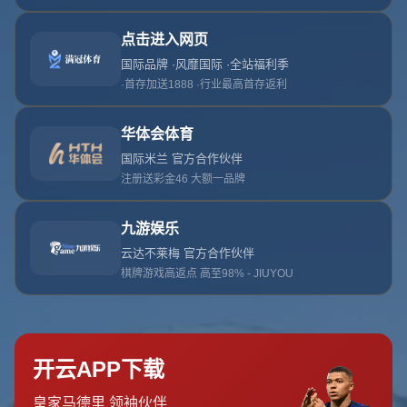
舍甫琴科率隊創造歷史 絕殺瑞典晉級歐洲杯8強.
作者：米乐官方
发布时间：2026-04-11T01:29:07+08:00
点
击：
**舍甫琴科率队創造歷史：絕殺瑞典晉級歐洲杯8強**
在足球的綠茵場上，有些瞬間讓人熱血沸騰，有些故事足以改寫
歷史。2021年歐洲足球錦標賽上，烏克蘭在舍甫琴科的帶領下，
創造了屬於他們的高光時刻。在與瑞典的八分之一決賽中，憑藉
加時賽的絕殺進球，烏克蘭成功以2:1的比分淘汰對手，首次挺進
歐洲杯8強。這場比賽不僅是一場技術與戰術的碰撞，更是舍甫
琴科及其團隊意志力與領導才能的典範展現。
---
### **舍甫琴科的戰術智慧：不凡的指導力**
作為烏克蘭足球的傳奇人物，舍甫琴科不僅在球員時代以卓越的
射門能力馳名歐洲，轉型為教練後也展現出了他深厚的足球智