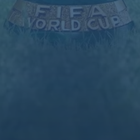
强了球队的凝聚力和信心。无论是莱昂的锋芒毕露还是特奥的全
能属性，都预示着这支**意甲劲旅**将在未来的赛事中继续成为各
队难以逾越的强敌。期待AC米兰继续在接下来的比赛中展现更为
出色的表现，为球迷们带来更多惊喜与荣耀。
联系我们
18012690694
全国统一业务咨询：0832-9831022
Copyright 2024
米乐-米乐·M6(中国大陆)官方网站
All Rights by
米乐官
方
.