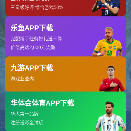
表明了个人的进攻能力，还极大地激励了整个AC米兰团队。在比
赛的早期阶段，莱昂便通过巧妙的跑位和精湛的射门技术为米兰
取得了领先。这种先锋角色的确立，让整个队伍在进攻端的信心
大增，并为随后比赛的节奏奠定了基调。**莱昂的出色表现提升
了米兰的国际形象**，同时也让球迷对未来比赛充满期待。
**特奥的绝佳表现：**
特奥，这位被誉为AC米兰后防的重要球员，在这场比赛中堪称全
场最佳之一。他不仅在防守中表现稳健，更在一次防守反击中完
成了**一条龙式的破门**。这一精彩的长途奔袭，不仅展示了特奥
的速度与技术，也彰显了他的战术意识和自信心。如此多面手的
球员，正是AC米兰在竞争激烈的意甲赛场上立于不败之地的重要
筹码。
**AC米兰整体表现优势：**