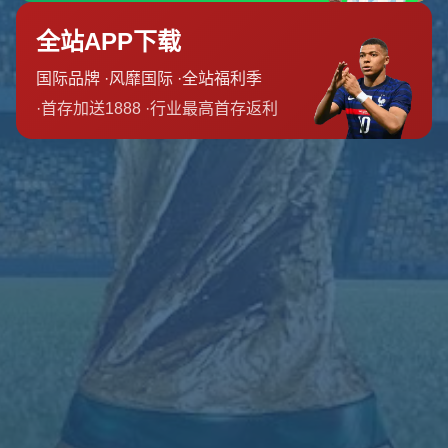
在这场3-0的大胜中，AC米兰展示了其出色的整体实力和团队合
作。这不仅体现在进攻端的高效，也在防守端的严密组织。斯佩
齐亚虽然试图通过快速反击扳回劣势，但AC米兰的后防线，以特
奥为代表，屹立不倒。整个比赛过程中，斯佩齐亚的射门次数寥
寥无几，反映了AC米兰在防守布阵上的有条不紊和强大压制力。
**战术部署与执行：**
主教练皮奥利在这场比赛中的战术部署可谓恰到好处。他精准洞
悉斯佩齐亚的弱点，通过中场的不断调度与边路进攻的频频尝
试，撕开对手防线。**莱昂在前场的灵活运用**，以及中后场球员
的协作能力进一步体现了米兰整体协调性和执行力的提升。
这场比赛的胜利不仅提升了AC米兰在意甲积分榜上的位置，也增