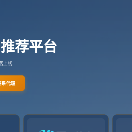
闻中心
联系我们
NEWS
新闻中心
切爾西戰術分析：菲利克斯該在切爾西出