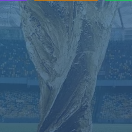
次，考虑到切尔西在边路的人才济济，像斯特林、普利西奇和齐耶赫，他
，可能会导致战术上的资源浪费。因此，*将菲利克斯合理地安置在靠近
排不仅可以丰富波特的中场选择，还能提升球队的整体进攻效率。
*波特的战术布置**讲究灵活性和适应性，他的球队常根据对手的变化进