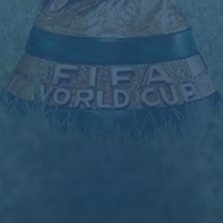
联系我们
18012690694
全国统一业务咨询：0832-9831022