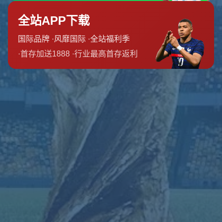
另一个痛点在于**俱乐部运作模式**。部分中超俱乐部存在短期行
为，如过度引进高价外援、忽视本土化建设等。这些行为虽然在
短期内提高了联赛的关注度，但并未能提高本土球员的水平和联
赛整体水平。与之相对比，日韩等国甚至能通过输送球员到顶级
联赛，间接提升国家队水准。这个方向或许更值得中国足球借
鉴。
**案例分析：恒大的尝试**
广州恒大曾尝试借鉴巴萨和皇马的青训模式，在国内开设多所足
球学校，并与海外俱乐部合作，开展了一系列青训计划。这一模
式在一段时间内确实培养出了几名国内优秀球员。但整体而言，
恒大的案例也显示了，光靠个别俱乐部的努力难以撬动整个国家
的足球发展。
综上所述，蒿俊闵的话题无意中揭示了中国足球的若干关键问
题，这些问题如不加以解决，将继续制约中国足球的发展步伐。
他指出的诸多问题如同投入湖心的石子，其涟漪效应将引发更多
对话与反思。希望未来中国足球能在这些反思中探寻到改革与进
展的方向。