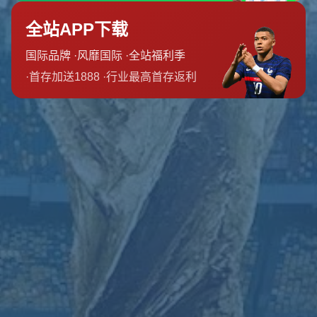
**科林蒂安的期待**
转战巴西，佩雷拉选择了**具有悠久历史和辉煌战绩的科林蒂安
俱乐部**。科林蒂安近年来一直在努力重塑辉煌，因此，聘请一
位有能力的教练显得尤为重要。球队和球迷们都对佩雷拉寄予厚
望，希望通过他的**战术革新**和管理经验，使球队重返冠军之
巅。
**佩雷拉的挑战与机遇**
在科林蒂安，佩雷拉将面临诸多挑战。**巴甲联赛**的竞争激烈程
度不容小觑，而球队内部的人员重组和青年梯队的培养也是他需
要面对的重要课题。然而，凭借其在亚洲执教的丰富经验，佩雷
拉或许能够*借鉴在中超的成功实践*，为科林蒂安制定出适合的
长远发展战略。
**案例分析：战术调度的艺术**
在上港执教期间，佩雷拉以其**高效的战术调整能力**而著称。他
善于利用不同球员的特点，打造灵活多变的进攻套路。例如，他
曾成功将中场核心球员胡尔克、前锋奥斯卡与武磊形成的进攻组