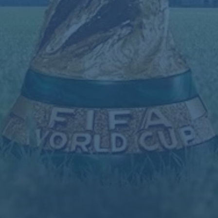
合，使得球队在攻防转换中游刃有余。在面对强队时，佩雷拉往
往采取稳固防守、快速反击的策略，这种*因地制宜的战术调整
*，让上港在多场关键比赛中脱颖而出。
**预期影响与未来展望**
随着佩雷拉的到来，科林蒂安的战术体系或将经历一次*深刻的革
新*。他的加入不仅可能提升球队的整体技战术水平，也将对巴甲
联赛的格局产生影响。球迷们都迫不及待地希望看到这位**前上
港主帅**如何在新的舞台上展现他独特的执教魅力。
**结语**
佩雷拉能否在**新的联赛**中复制他在中超的辉煌战绩，仍需时间
检验。但可以肯定的是，他的到来无疑为**科林蒂安**带来了新的
希望与可能性。在这场全新的征程中，佩雷拉将如何指引球队重
返巅峰，值得我们拭目以待。
联系我们