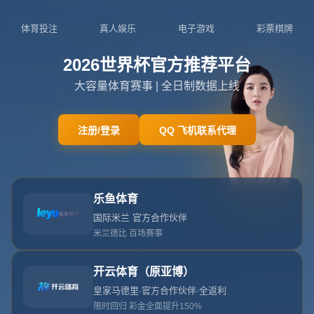
NEWS
新闻中心
新闻中心
公司新闻
行业新闻