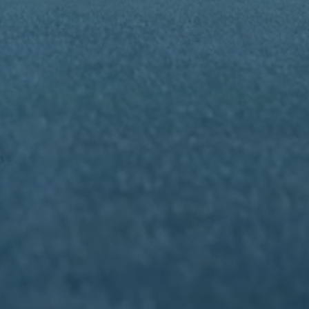
擊相結合的戰術風格，成功抵禦住了對手的攻勢，最終以
刻的**靈活應變能力**。
造。他注重與球員之間的溝通，鼓勵球員在訓練和比賽中
風格，為意大利國家隊建立了信任和團結的氛圍，這也是
將到來的歐洲杯中一展雄風。這場意味深長的出線，毫無
充滿期待。