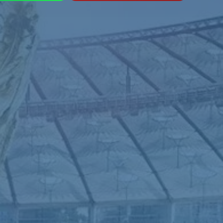
年輕球員納入球隊陣容，這些年輕球員在俱樂部的優異表
平得到了提升。在斯帕萊蒂的指導下，意大利隊改採進攻
各自的位置上最大化地發揮實力。例如，前鋒群在高壓迫
鍵。
深厚的戰術素養。在這場比賽中，意大利採取了靈活多變
撕開了無數次。上半場，意大利隊通過簡潔明快的配合，以及