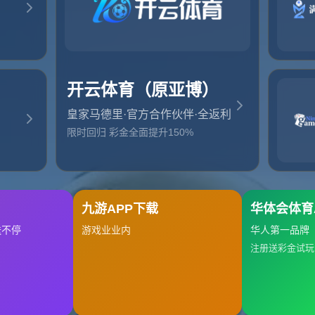
作者：米乐官方
发布时间：2026-04-11T0
*拿下出線權！斯帕萊蒂帶領意大利邁入歐洲杯！**
世界足壇歷史中，意大利足球隊一直以其堅韌的比賽風格和精湛的技術被
現出了一流水平，成功取得歐洲杯的**出線權**，這一切都要歸功於現
帕萊蒂，為意大利的成功鋪平了道路，並帶來了全新的戰術風格。