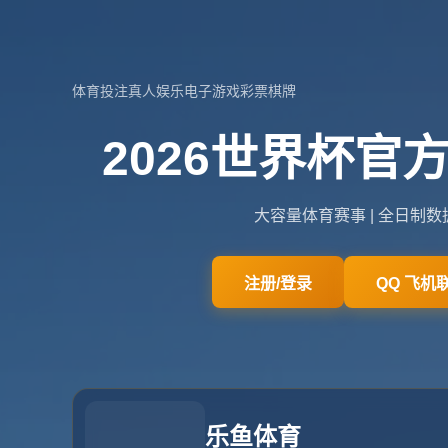
网站首页
关于我们
产品服务
新
新闻中心