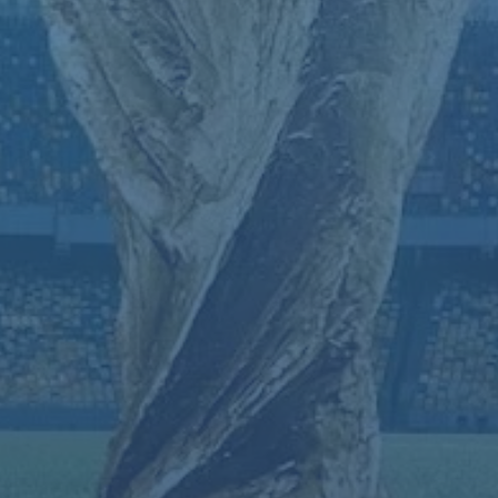
路球員的積極突破，迅速取得了領先優勢。