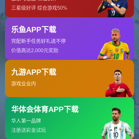
这位传奇前锋的职业生涯中最为人熟知的瞬间莫过于2010年南非
世界杯。当时，代表加纳队参赛的吉安在四分之一决赛面对乌拉
圭的比赛中，本有机会通过点球将加纳带入历史性的半决赛。不
幸的是，他却错失了这个绝佳机会，导致比赛进入点球大战并最
终被淘汰。尽管如此，这一瞬间也成为吉安生命中不可磨灭的烙
印。在失败的阴影下，吉安并没有自暴自弃，反而更加激励自己
走向成功。
**桑德兰岁月：不容忽视的征程**
**2010年世界杯**之后，吉安迅速被欧洲俱乐部看重，最终加盟
英超的桑德兰俱乐部。在这里，吉安交出了多场精彩的比赛，他