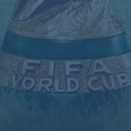
**吉安的职业生涯**能够给我们带来的最大启示，便是他面对挫折
时顽强的毅力。从世界杯的失误到职业生涯的多次转会，每一步
他都没有选择放弃，而是通过不断的努力与适应,实现了一次又一
次的突破。正因如此，他在足球历史上留下了独特而无法替代的
印记。
**传奇的终章**
在宣布退役时，吉安为自己的足球生涯画上了圆满的句号。尽管
球场上的挑战已告一段落，但吉安的故事将继续激励无数追求梦
想的年轻人。他以其出色表现和不屈不挠的精神向世人证明，即
便在最艰难的时刻，成功始终垂青于那些准备好的人。
佳作往往伴随人们数十年，而吉安的故事，将因其跌宕起伏的历
程和永不言弃的精神，长久地在足球世界中传颂。