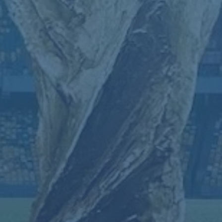
上光芒四射，更在场外成为激励年轻球员的榜样，展示出成熟的
职业态度和不懈努力的精神。
**精神力量：从挫折中不断成长**