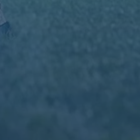
准的**定位球战术**和**出色的门将发挥**，以1-0战
了塞维利亚在赛季初期的困境。这一胜利帮助瓦伦西亚在
其敏锐的突破能力和出色的球场视野赢得了观众的赞许。与此
止了对方的进攻。他们的崛起不仅为各自的球队注入了新鲜
视觉盛宴。无论是*传统豪门之间的强强对话*，还是新兴球
赛的精彩和高度竞争性。