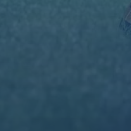
瓦
胜
积
*
*
同
血
总
队
快速链接
联系我们
18012690694
公司简介
产品服务
全国统一业务咨询：0
新闻中心
联系我们