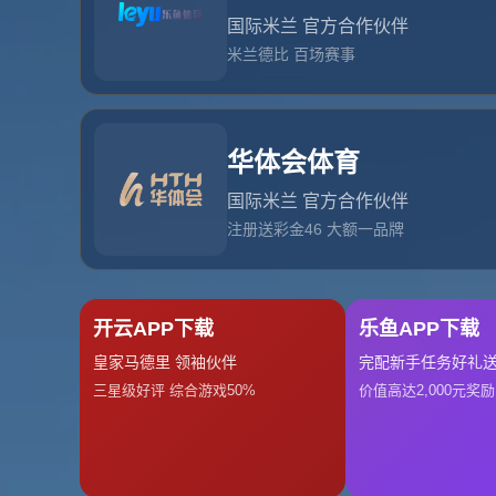
公司新闻
*
行业新闻
西
个
瞬