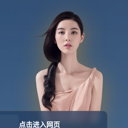
在
线
客
服
2輪比賽集錦.