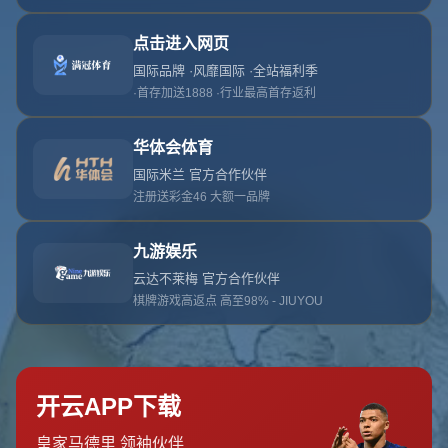
2020歐洲杯土耳其陣容名單.
作者：米乐官方
发布时间：2026-04-11T01:29:07+08:00
点
击：
**探索2020欧洲杯土耳其国家队阵容：足球梦想的再启航**
*近年来，土耳其足球在国际舞台上逐渐崭露头角，而2020年欧
洲杯更是他们展示实力的重要平台。本文将深度剖析土耳其参赛
阵容，揭示这支饱含希望与才华的球队如何在高手如林的欧洲杯
上逐梦。*
在2020年欧洲杯的小组赛中，土耳其被分入A组，与意大利、威
尔士和瑞士同组。这是一组充满挑战的配置，让土耳其队的阵容
备受关切。土耳其国家队在这届欧洲杯的**大名单中融合了经验
老道的球员和新生力量**，希望能够在此大舞台上有所作为。