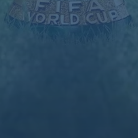
统领*，更值得关注的是年轻球员的快速崛起。这种**新老结合的
阵容配置**让这支球队在2020欧洲杯上既充满挑战又让人充满期
待。希望未来，他们能够在绿茵场上继续书写更多辉煌的篇章。
联系我们
18012690694
全国统一业务咨询：0832-9831022
Copyright 2024
米乐-米乐·M6(中国大陆)官方网站
All Rights by
米乐官
方
.
</