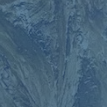
洛卡特利遭遇噓声的事件并非个例。在足球史上，许多明星球员
都曾因状态不佳或场上失误遭遇球迷冷遇，但最终通过努力赢回
了支持。例如，曾在曼联度过艰难时期的C罗，通过持续努力和
关键比赛中的决定性表现重获球迷的力挺。这个案例也为洛卡特
利提供了重要借鉴。