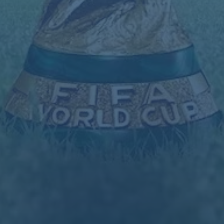
好者，更将对全球足球格局产生深远影响。随着顶尖球星的流动
和联赛水平的提升，其他地区的联赛必然面临更加激烈的竞争。
同时，这也促使其他足球市场加大投入，以保持自身的竞争力。
正如在足球史上多次出现的情况一样，球星的选择和联赛的崛起
总是相辅相成。梅西与C罗的选择已然成为这一趋势的最好见
证。他们在美职联和沙特联赛的比拼，不仅让各自的联赛受益，
更为全球足球产业提供了新的动能。
综上所述，整合了最优秀球员的美职联与沙特联赛通过**梅西与C
罗**的对决，充分展示了全球足球领域内新兴力量的崛起。这不
仅是一场简简单单的巅峰之战，更是一种时代的标识，代表着足
球发展进程中新旧交替的一个重要节点。
联系我们
18012690694
全国统一业务咨询：0832-9831022