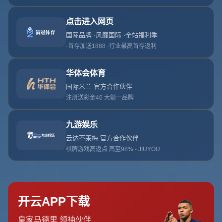
乐视体育的中超版权布局：中超赛事的新篇章
作者：米乐官方
发布时间：2026-04-11T01:29:07+08:00
点
击：
中超乐视 解析乐视体育的中超版权收购