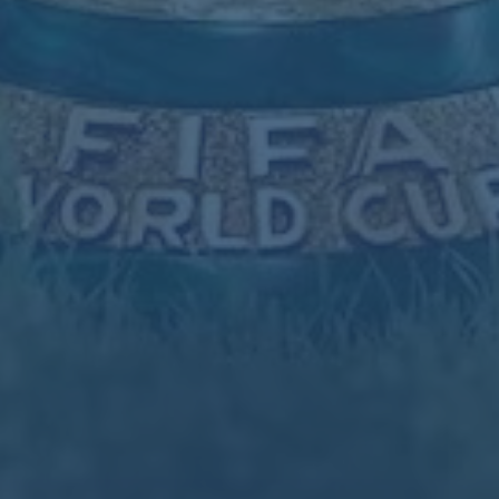
出、如何提升用户体验，才是平台持续发展的关键。
乐视体育的
故事，既是机遇的象征，也是风险的警示。
结语前的思考
回顾乐视体育在
中超版权
上的大胆尝试，我们不难发现，体育版
权市场的竞争已不再是单纯的内容争夺，而是涉及资金、用户体
验和商业模式的综合博弈。乐视体育的经历为行业提供了宝贵的
经验教训，也让我们对未来的体育版权市场充满期待。